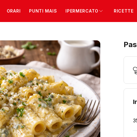
ORARI
PUNTI MAIS
IPERMERCATO
RICETTE
Pas
I
3