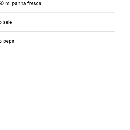
50 ml panna fresca
b sale
b pepe