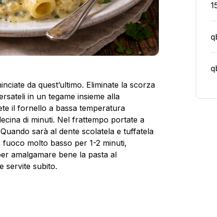
1
q
q
nciate da quest’ultimo. Eliminate la scorza
versateli in un tegame insieme alla
te il fornello a bassa temperatura
decina di minuti. Nel frattempo portate a
 Quando sarà al dente scolatela e tuffatela
 fuoco molto basso per 1-2 minuti,
er amalgamare bene la pasta al
 servite subito.