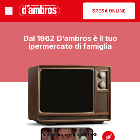
SPESA ONLINE
Dal 1962 D’ambros è il tuo
ipermercato di famiglia
video promozionale 1985