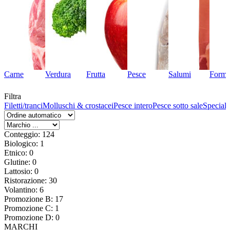
Carne
Verdura
Frutta
Pesce
Salumi
Forma
Filtra
Filetti/tranci
Molluschi & crostacei
Pesce intero
Pesce sotto sale
Speciali
Conteggio: 124
Biologico: 1
Etnico: 0
Glutine: 0
Lattosio: 0
Ristorazione: 30
Volantino: 6
Promozione B: 17
Promozione C: 1
Promozione D: 0
MARCHI