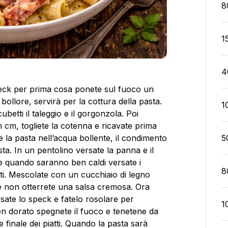
8
1
4
peck per prima cosa ponete sul fuoco un
ollore, servirà per la cottura della pasta.
1
ubetti il taleggio e il gorgonzola. Poi
n cm, togliete la cotenna e ricavate prima
ate la pasta nell’acqua bollente, il condimento
5
ta. In un pentolino versate la panna e il
e quando saranno ben caldi versate i
8
ati. Mescolate con un cucchiaio di legno
 non otterrete una salsa cremosa. Ora
ersate lo speck e fatelo rosolare per
1
n dorato spegnete il fuoco e tenetene da
 finale dei piatti. Quando la pasta sarà