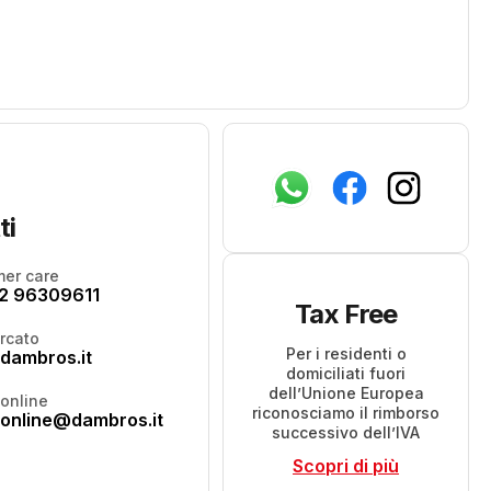
ti
er care
2 96309611
Tax Free
rcato
Per i residenti o
dambros.it
domiciliati fuori
dell’Unione Europea
online
riconosciamo il rimborso
online@dambros.it
successivo dell’IVA
Scopri di più