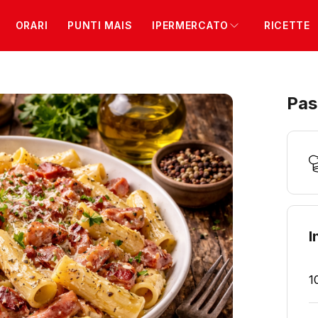
ORARI
PUNTI MAIS
IPERMERCATO
RICETTE
Pas
I
1