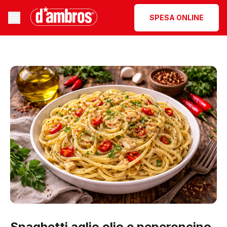
SPESA ONLINE
Spaghetti aglio olio e peperoncino