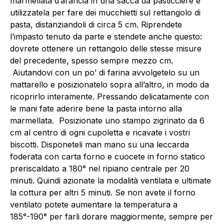
marmellata d’arancia in una sacca da pasticciere e
utilizzatela per fare dei mucchietti sul rettangolo di
pasta, distanziandoli di circa 5 cm. Riprendete
l’impasto tenuto da parte e stendete anche questo:
dovrete ottenere un rettangolo delle stesse misure
del precedente, spesso sempre mezzo cm.
Aiutandovi con un po’ di farina avvolgetelo su un
mattarello e posizionatelo sopra all’altro, in modo da
ricoprirlo interamente. Pressando delicatamente con
le mani fate aderire bene la pasta intorno alla
marmellata. Posizionate uno stampo zigrinato da 6
cm al centro di ogni cupoletta e ricavate i vostri
biscotti. Disponeteli man mano su una leccarda
foderata con carta forno e cuocete in forno statico
preriscaldato a 180° nel ripiano centrale per 20
minuti. Quindi azionate la modalità ventilata e ultimate
la cottura per altri 5 minuti. Se non avete il forno
ventilato potete aumentare la temperatura a
185°-190° per farli dorare maggiormente, sempre per