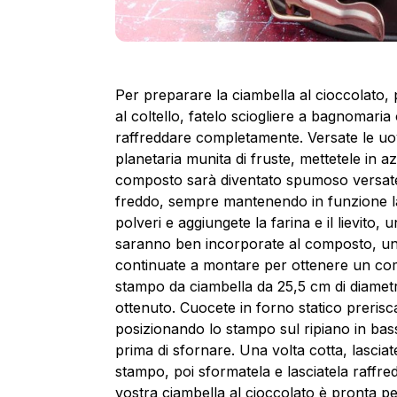
Per preparare la ciambella al cioccolato, 
al coltello, fatelo sciogliere a bagnomari
raffreddare completamente. Versate le uova
planetaria munita di fruste, mettetele in a
composto sarà diventato spumoso versate l’
freddo, sempre mantenendo in funzione la
polveri e aggiungete la farina e il lievito,
saranno ben incorporate al composto, unite 
continuate a montare per ottenere un co
stampo da ciambella da 25,5 cm di diametr
ottenuto. Cuocete in forno statico prerisc
posizionando lo stampo sul ripiano in ba
prima di sfornare. Una volta cotta, lasciate 
stampo, poi sformatela e lasciatela raffr
vostra ciambella al cioccolato è pronta pe