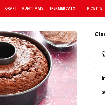
ORARI
PUNTI MAIS
IPERMERCATO
RICETTE
Cia
I
3