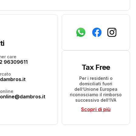
ti
er care
2 96309611
Tax Free
rcato
Per i residenti o
dambros.it
domiciliati fuori
dell’Unione Europea
online
riconosciamo il rimborso
online@dambros.it
successivo dell’IVA
Scopri di più