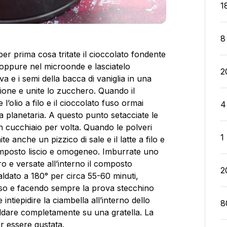
1
8
per prima cosa tritate il cioccolato fondente
a oppure nel microonde e lasciatelo
2
 e i semi della bacca di vaniglia in una
zione e unite lo zucchero. Quando il
olio a filo e il cioccolato fuso ormai
4
 planetaria. A questo punto setacciate le
 un cucchiaio per volta. Quando le polveri
1
anche un pizzico di sale e il latte a filo e
mposto liscio e omogeneo. Imburrate uno
o e versate all’interno il composto
2
aldato a 180° per circa 55-60 minuti,
sso e facendo sempre la prova stecchino
intiepidire la ciambella all’interno dello
8
eddare completamente su una gratella. La
r essere gustata.