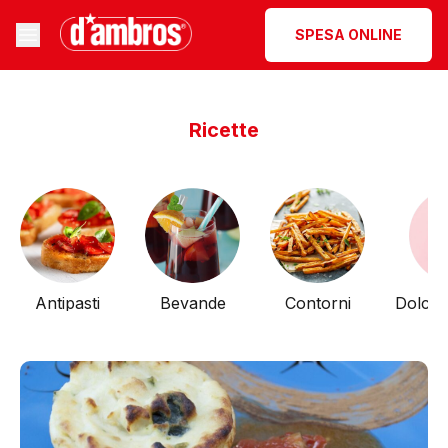
SPESA ONLINE
Ricette
Antipasti
Bevande
Contorni
Dolci 