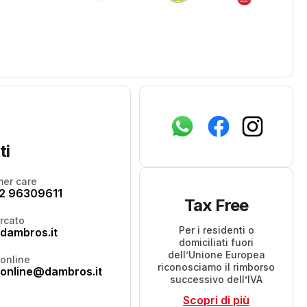
ti
er care
2 96309611
Tax Free
rcato
Per i residenti o
dambros.it
domiciliati fuori
dell’Unione Europea
online
riconosciamo il rimborso
online@dambros.it
successivo dell’IVA
Scopri di più