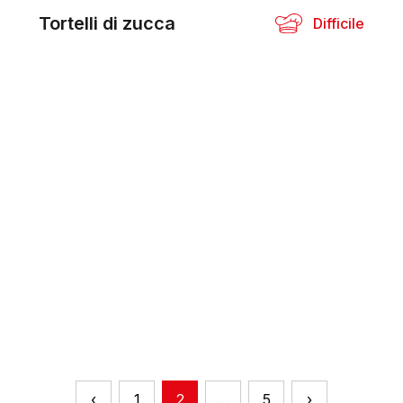
Tortelli di zucca
Difficile
‹
1
2
…
5
›