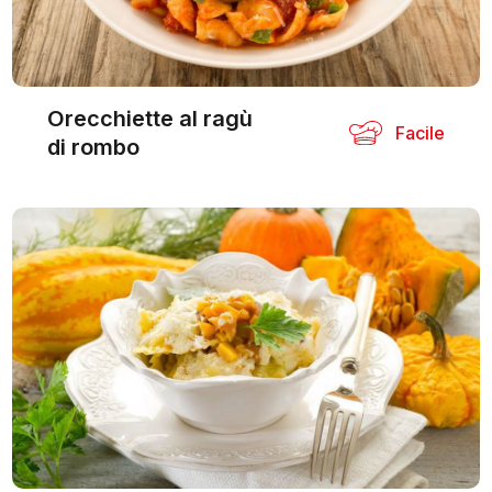
Orecchiette al ragù
Facile
di rombo