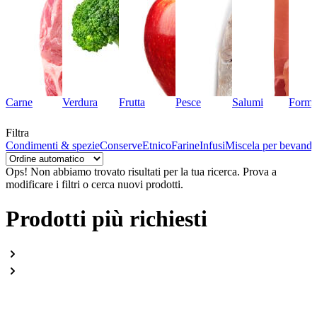
Carne
Verdura
Frutta
Pesce
Salumi
Forma
Filtra
ne
Condimenti & spezie
Conserve
Etnico
Farine
Infusi
Miscela per bevande
Ops! Non abbiamo trovato risultati per la tua ricerca.
Prova a
modificare i filtri o cerca nuovi prodotti.
Prodotti più richiesti