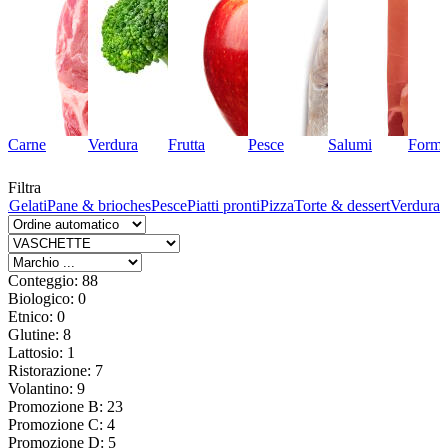
Carne
Verdura
Frutta
Pesce
Salumi
Forma
Filtra
ta
Gelati
Pane & brioches
Pesce
Piatti pronti
Pizza
Torte & dessert
Verdura
Conteggio: 88
Biologico: 0
Etnico: 0
Glutine: 8
Lattosio: 1
Ristorazione: 7
Volantino: 9
Promozione B: 23
Promozione C: 4
Promozione D: 5