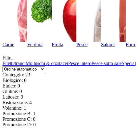
Carne
Verdura
Frutta
Pesce
Salumi
Forma
Filtra
Filetti/tranci
Molluschi & crostacei
Pesce intero
Pesce sotto sale
Speciali
Conteggio: 23
Biologico: 0
Etnico: 0
Glutine: 0
Lattosio: 0
Ristorazione: 4
Volantino: 1
Promozione B: 1
Promozione C: 0
Promozione D: 0