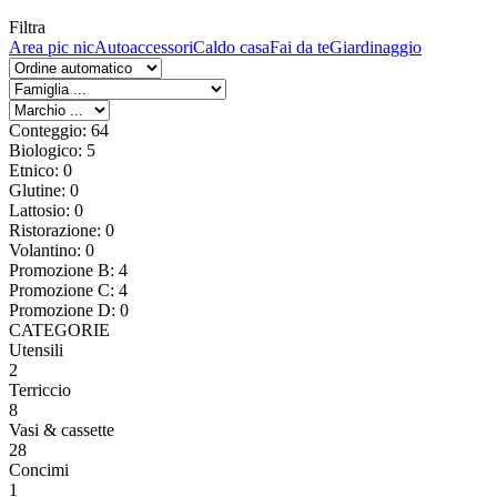
Filtra
Area pic nic
Autoaccessori
Caldo casa
Fai da te
Giardinaggio
Conteggio: 64
Biologico: 5
Etnico: 0
Glutine: 0
Lattosio: 0
Ristorazione: 0
Volantino: 0
Promozione B: 4
Promozione C: 4
Promozione D: 0
CATEGORIE
Utensili
2
Terriccio
8
Vasi & cassette
28
Concimi
1