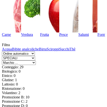
Carne
Verdura
Frutta
Pesce
Salumi
Forma
Filtra
Acqua
Bibite analcoliche
Birra
Sciroppi
Succhi
Thè
Conteggio: 29
Biologico: 0
Etnico: 0
Glutine: 1
Lattosio: 0
Ristorazione: 0
Volantino: 2
Promozione B: 10
Promozione C: 2
Promozione D: 0