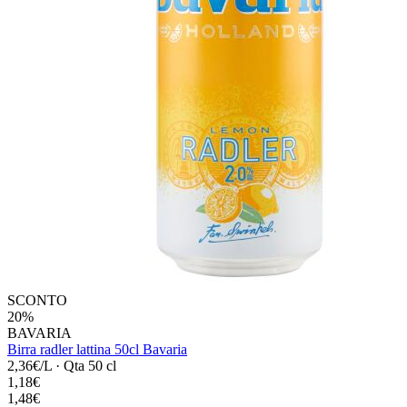
SCONTO
20%
BAVARIA
Birra radler lattina 50cl Bavaria
2,36€/L
·
Qta 50 cl
1,18€
1,48€