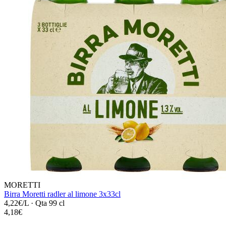
MORETTI
Birra Moretti radler al limone 3x33cl
4,22€/L
·
Qta 99 cl
4,18€