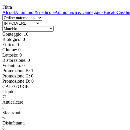
Filtra
Alcool
Alluminio & pellicole
Ammoniaca & candeggina
Bucato
Casali
Conteggio: 10
Biologico: 0
Etnico: 0
Glutine: 0
Lattosio: 0
Ristorazione: 0
Volantino: 0
Promozione B: 1
Promozione C: 0
Promozione D: 0
CATEGORIE
Liquidi
71
Anticalcare
8
Sbiancanti
6
Disinfettanti
8