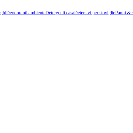
nghi
Deodoranti ambiente
Detergenti casa
Detersivi per stoviglie
Panni & 