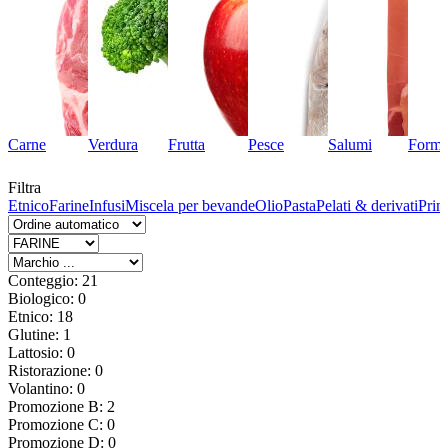
Carne
Verdura
Frutta
Pesce
Salumi
Forma
Filtra
ve
Etnico
Farine
Infusi
Miscela per bevande
Olio
Pasta
Pelati & derivati
Prim
Conteggio: 21
Biologico: 0
Etnico: 18
Glutine: 1
Lattosio: 0
Ristorazione: 0
Volantino: 0
Promozione B: 2
Promozione C: 0
Promozione D: 0