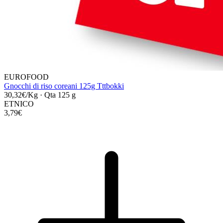
EUROFOOD
Gnocchi di riso coreani 125g Tttbokki
30,32€/Kg
·
Qta 125 g
ETNICO
3,79€