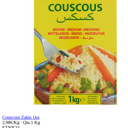
Couscous Zakia 1kg
2,98€/Kg
·
Qta 1 Kg
ETNICO