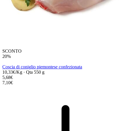
SCONTO
20%
Coscia di coniglio piemontese confezionata
10,33€/Kg
·
Qta 550 g
5,68€
7,10€