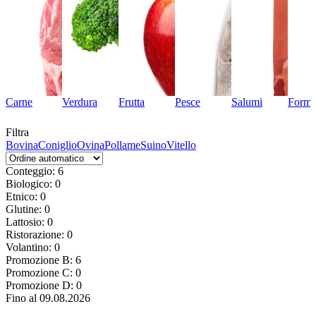
Carne
Verdura
Frutta
Pesce
Salumi
Forma
Filtra
Bovina
Coniglio
Ovina
Pollame
Suino
Vitello
Conteggio: 6
Biologico: 0
Etnico: 0
Glutine: 0
Lattosio: 0
Ristorazione: 0
Volantino: 0
Promozione B: 6
Promozione C: 0
Promozione D: 0
Fino al 09.08.2026