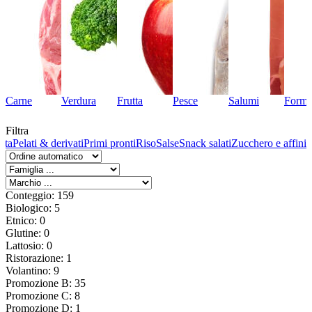
Carne
Verdura
Frutta
Pesce
Salumi
Forma
Filtra
sta
Pelati & derivati
Primi pronti
Riso
Salse
Snack salati
Zucchero e affini
Conteggio: 159
Biologico: 5
Etnico: 0
Glutine: 0
Lattosio: 0
Ristorazione: 1
Volantino: 9
Promozione B: 35
Promozione C: 8
Promozione D: 1