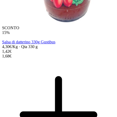
SCONTO
15%
Salsa di datterino 330g Gustibus
4,30€/Kg
·
Qta 330 g
1,42€
1,68€