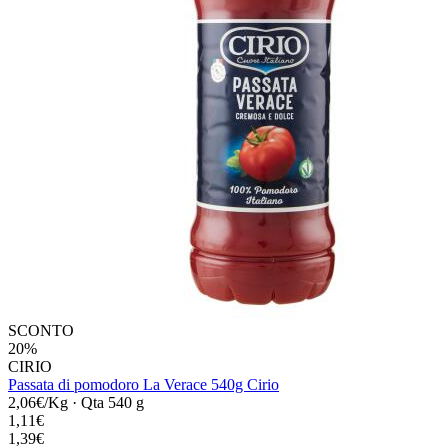
SCONTO
20%
CIRIO
Passata di pomodoro La Verace 540g Cirio
2,06€/Kg
·
Qta 540 g
1,11€
1,39€