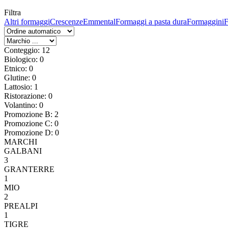
Filtra
Altri formaggi
Crescenze
Emmental
Formaggi a pasta dura
Formaggini
F
Conteggio: 12
Biologico: 0
Etnico: 0
Glutine: 0
Lattosio: 1
Ristorazione: 0
Volantino: 0
Promozione B: 2
Promozione C: 0
Promozione D: 0
MARCHI
GALBANI
3
GRANTERRE
1
MIO
2
PREALPI
1
TIGRE