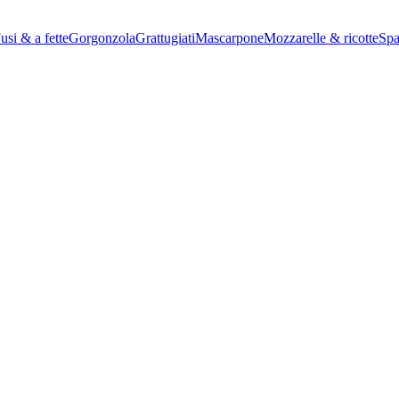
usi & a fette
Gorgonzola
Grattugiati
Mascarpone
Mozzarelle & ricotte
Spa