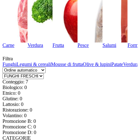
Carne
Verdura
Frutta
Pesce
Salumi
Forma
Filtra
ta
Funghi
Legumi & cereali
Mousse di frutta
Olive & lupini
Patate
Verdura 
Conteggio: 7
Biologico: 0
Etnico: 0
Glutine: 0
Lattosio: 0
Ristorazione: 0
Volantino: 0
Promozione B: 0
Promozione C: 0
Promozione D: 0
CATEGORIE