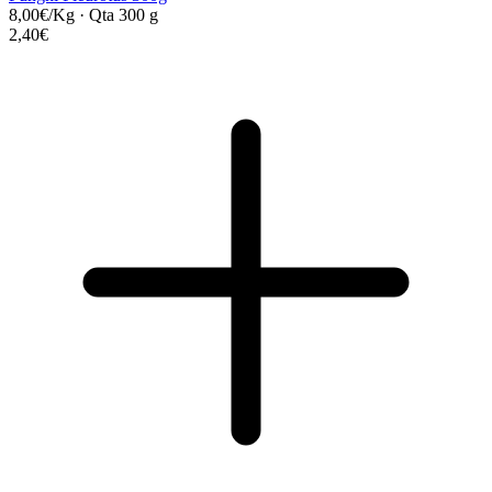
8,00€/Kg
·
Qta 300 g
2,40€