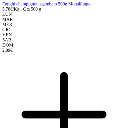
Funghi champignon sgambato 500g Monalfungo
5,78€/Kg
·
Qta 500 g
LUN
MAR
MER
GIO
VEN
SAB
DOM
2,89€