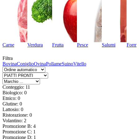
Carne
Verdura
Frutta
Pesce
Salumi
Forma
Filtra
Bovina
Coniglio
Ovina
Pollame
Suino
Vitello
Conteggio: 11
Biologico: 0
Etnico: 0
Glutine: 0
Lattosio: 0
Ristorazione: 0
Volantino: 2
Promozione B: 4
Promozione C: 1
Promozione D: 1