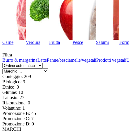
Carne
Verdura
Frutta
Pesce
Salumi
Forma
Filtra
Burro & margarina
Latte
Panne/besciamelle/vegetali
Prodotti vegetali
U
Conteggio: 209
Biologico: 9
Etnico: 0
Glutine: 10
Lattosio: 27
Ristorazione: 0
Volantino: 1
Promozione B: 45
Promozione C: 7
Promozione D: 0
MARCHI