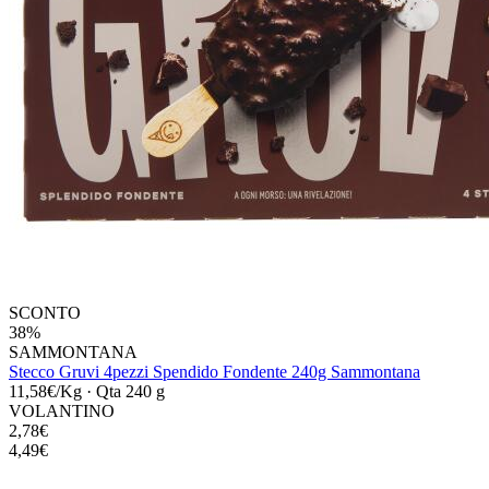
SCONTO
38%
SAMMONTANA
Stecco Gruvi 4pezzi Spendido Fondente 240g Sammontana
11,58€/Kg
·
Qta 240 g
VOLANTINO
2,78€
4,49€