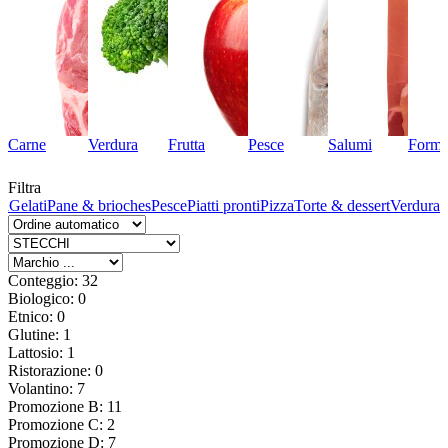
Carne
Verdura
Frutta
Pesce
Salumi
Forma
Filtra
ta
Gelati
Pane & brioches
Pesce
Piatti pronti
Pizza
Torte & dessert
Verdura
Conteggio: 32
Biologico: 0
Etnico: 0
Glutine: 1
Lattosio: 1
Ristorazione: 0
Volantino: 7
Promozione B: 11
Promozione C: 2
Promozione D: 7