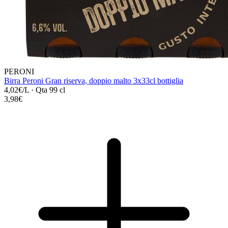
PERONI
Birra Peroni Gran riserva, doppio malto 3x33cl bottiglia
4,02€/L
·
Qta 99 cl
3,98€