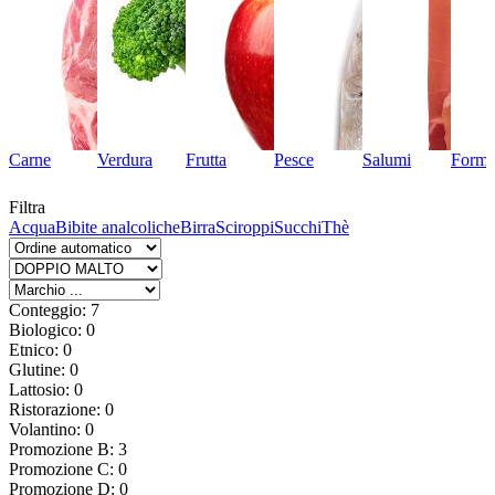
Carne
Verdura
Frutta
Pesce
Salumi
Forma
Filtra
Acqua
Bibite analcoliche
Birra
Sciroppi
Succhi
Thè
Conteggio: 7
Biologico: 0
Etnico: 0
Glutine: 0
Lattosio: 0
Ristorazione: 0
Volantino: 0
Promozione B: 3
Promozione C: 0
Promozione D: 0