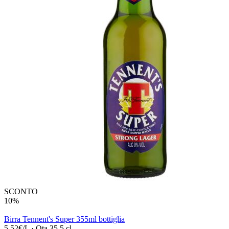
SCONTO
10%
Birra Tennent's Super 355ml bottiglia
5,52€/L
·
Qta 35.5 cl