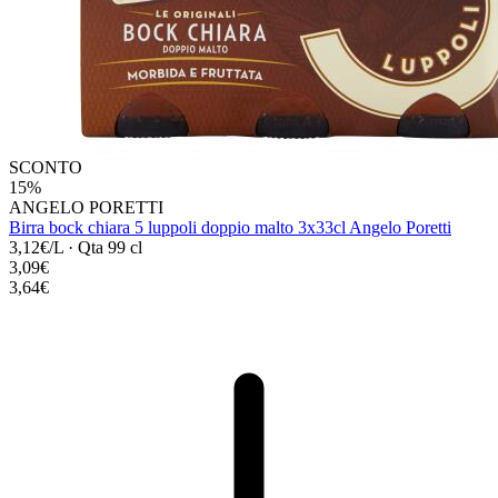
SCONTO
15%
ANGELO PORETTI
Birra bock chiara 5 luppoli doppio malto 3x33cl Angelo Poretti
3,12€/L
·
Qta 99 cl
3,09€
3,64€