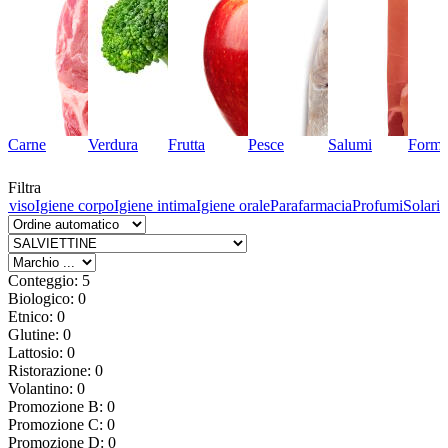
Carne
Verdura
Frutta
Pesce
Salumi
Forma
Filtra
l viso
Igiene corpo
Igiene intima
Igiene orale
Parafarmacia
Profumi
Solari
Conteggio: 5
Biologico: 0
Etnico: 0
Glutine: 0
Lattosio: 0
Ristorazione: 0
Volantino: 0
Promozione B: 0
Promozione C: 0
Promozione D: 0