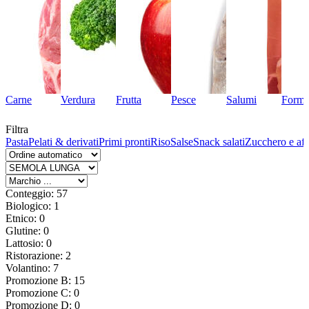
Carne
Verdura
Frutta
Pesce
Salumi
Forma
Filtra
io
Pasta
Pelati & derivati
Primi pronti
Riso
Salse
Snack salati
Zucchero e aff
Conteggio: 57
Biologico: 1
Etnico: 0
Glutine: 0
Lattosio: 0
Ristorazione: 2
Volantino: 7
Promozione B: 15
Promozione C: 0
Promozione D: 0