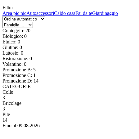
Filtra
Area pic nic
Autoaccessori
Caldo casa
Fai da te
Giardinaggio
Conteggio: 20
Biologico: 0
Etnico: 0
Glutine: 0
Lattosio: 0
Ristorazione: 0
Volantino: 0
Promozione B: 5
Promozione C: 1
Promozione D: 14
CATEGORIE
Colle
3
Bricolage
3
Pile
14
Fino al 09.08.2026