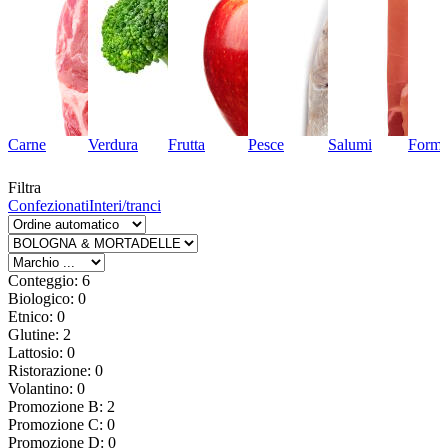
Carne
Verdura
Frutta
Pesce
Salumi
Forma
Filtra
Confezionati
Interi/tranci
Conteggio: 6
Biologico: 0
Etnico: 0
Glutine: 2
Lattosio: 0
Ristorazione: 0
Volantino: 0
Promozione B: 2
Promozione C: 0
Promozione D: 0