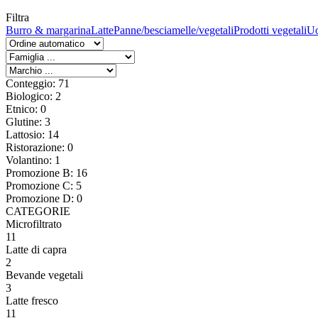
Filtra
Burro & margarina
Latte
Panne/besciamelle/vegetali
Prodotti vegetali
U
Conteggio: 71
Biologico: 2
Etnico: 0
Glutine: 3
Lattosio: 14
Ristorazione: 0
Volantino: 1
Promozione B: 16
Promozione C: 5
Promozione D: 0
CATEGORIE
Microfiltrato
11
Latte di capra
2
Bevande vegetali
3
Latte fresco
11