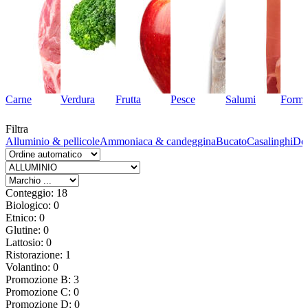
Carne
Verdura
Frutta
Pesce
Salumi
Forma
Filtra
ol
Alluminio & pellicole
Ammoniaca & candeggina
Bucato
Casalinghi
Deo
Conteggio: 18
Biologico: 0
Etnico: 0
Glutine: 0
Lattosio: 0
Ristorazione: 1
Volantino: 0
Promozione B: 3
Promozione C: 0
Promozione D: 0