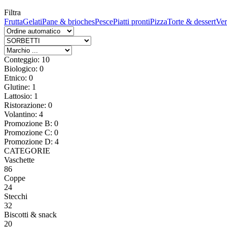
Filtra
Frutta
Gelati
Pane & brioches
Pesce
Piatti pronti
Pizza
Torte & dessert
Ver
Conteggio: 10
Biologico: 0
Etnico: 0
Glutine: 1
Lattosio: 1
Ristorazione: 0
Volantino: 4
Promozione B: 0
Promozione C: 0
Promozione D: 4
CATEGORIE
Vaschette
86
Coppe
24
Stecchi
32
Biscotti & snack
20