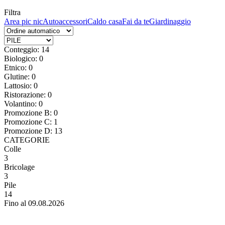
Filtra
Area pic nic
Autoaccessori
Caldo casa
Fai da te
Giardinaggio
Conteggio: 14
Biologico: 0
Etnico: 0
Glutine: 0
Lattosio: 0
Ristorazione: 0
Volantino: 0
Promozione B: 0
Promozione C: 1
Promozione D: 13
CATEGORIE
Colle
3
Bricolage
3
Pile
14
Fino al 09.08.2026