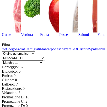
Carne
Verdura
Frutta
Pesce
Salumi
Forma
Filtra
fette
Gorgonzola
Grattugiati
Mascarpone
Mozzarelle & ricotte
Spalmabili
Conteggio: 57
Biologico: 0
Etnico: 0
Glutine: 0
Lattosio: 7
Ristorazione: 0
Volantino: 3
Promozione B: 16
Promozione C: 2
Promozione D: 0