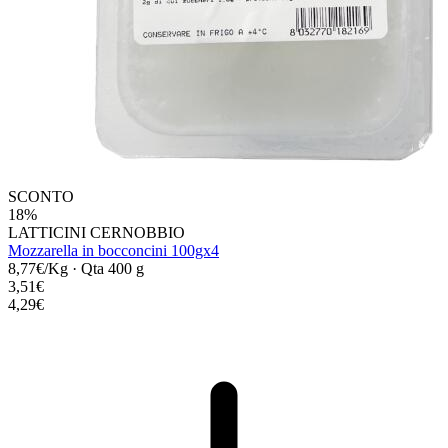
SCONTO
18%
LATTICINI CERNOBBIO
Mozzarella in bocconcini 100gx4
8,77€/Kg
·
Qta 400 g
3,51€
4,29€