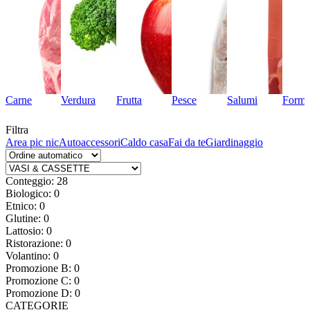
Carne
Verdura
Frutta
Pesce
Salumi
Forma
Filtra
Area pic nic
Autoaccessori
Caldo casa
Fai da te
Giardinaggio
Conteggio: 28
Biologico: 0
Etnico: 0
Glutine: 0
Lattosio: 0
Ristorazione: 0
Volantino: 0
Promozione B: 0
Promozione C: 0
Promozione D: 0
CATEGORIE