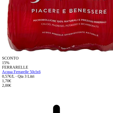
SCONTO
15%
FERRARELLE
Acqua Ferrarelle 50clx6
0,57€/L
·
Qta 3 Litri
1,70€
2,00€