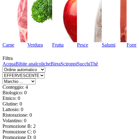
Carne
Verdura
Frutta
Pesce
Salumi
Forma
Filtra
Acqua
Bibite analcoliche
Birra
Sciroppi
Succhi
Thè
Conteggio: 4
Biologico: 0
Etnico: 0
Glutine: 0
Lattosio: 0
Ristorazione: 0
Volantino: 0
Promozione B: 2
Promozione C: 0
Promozione D: 0