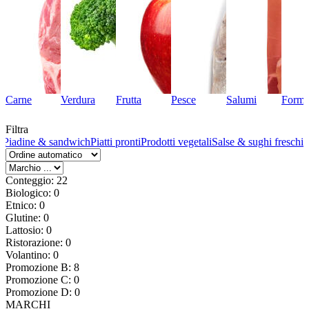
Carne
Verdura
Frutta
Pesce
Salumi
Forma
Filtra
a
Piadine & sandwich
Piatti pronti
Prodotti vegetali
Salse & sughi freschi
Conteggio: 22
Biologico: 0
Etnico: 0
Glutine: 0
Lattosio: 0
Ristorazione: 0
Volantino: 0
Promozione B: 8
Promozione C: 0
Promozione D: 0
MARCHI