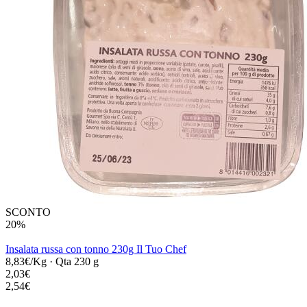
SCONTO
20%
Insalata russa con tonno 230g Il Tuo Chef
8,83€/Kg
·
Qta 230 g
2,03€
2,54€