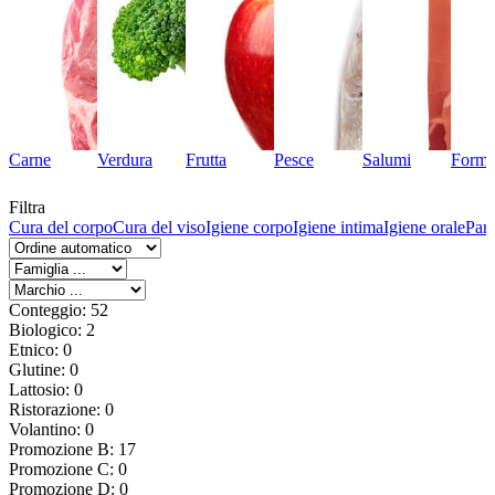
Carne
Verdura
Frutta
Pesce
Salumi
Forma
Filtra
ti
Cura del corpo
Cura del viso
Igiene corpo
Igiene intima
Igiene orale
Par
Conteggio: 52
Biologico: 2
Etnico: 0
Glutine: 0
Lattosio: 0
Ristorazione: 0
Volantino: 0
Promozione B: 17
Promozione C: 0
Promozione D: 0