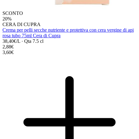
SCONTO
20%
CERA DI CUPRA
Crema per pelli secche nutriente e protettiva con cera vergine di api
rosa tubo 75ml Cera di Cupra
38,40€/L
·
Qta 7.5 cl
2,88€
3,60€