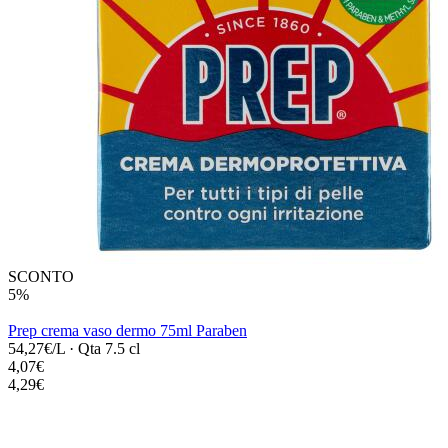
SCONTO
5%
Prep crema vaso dermo 75ml Paraben
54,27€/L
·
Qta 7.5 cl
4,07€
4,29€