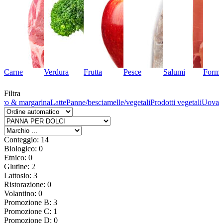
Carne
Verdura
Frutta
Pesce
Salumi
Forma
Filtra
rro & margarina
Latte
Panne/besciamelle/vegetali
Prodotti vegetali
Uova
Conteggio: 14
Biologico: 0
Etnico: 0
Glutine: 2
Lattosio: 3
Ristorazione: 0
Volantino: 0
Promozione B: 3
Promozione C: 1
Promozione D: 0