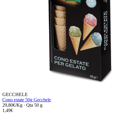
GECCHELE
Cono estate 50g Gecchele
29,80€/Kg
·
Qta 50 g
1,49€