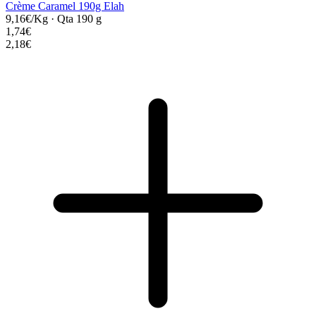
Crème Caramel 190g Elah
9,16€/Kg
·
Qta 190 g
1,74€
2,18€