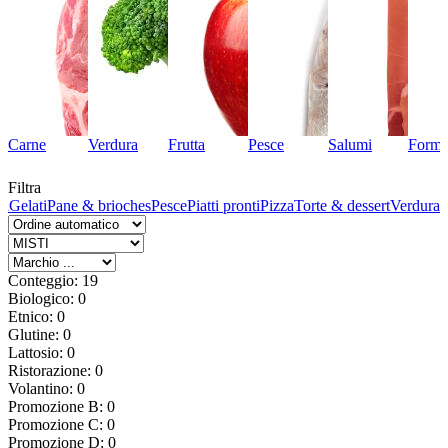
Carne
Verdura
Frutta
Pesce
Salumi
Forma
Filtra
ta
Gelati
Pane & brioches
Pesce
Piatti pronti
Pizza
Torte & dessert
Verdura
Conteggio: 19
Biologico: 0
Etnico: 0
Glutine: 0
Lattosio: 0
Ristorazione: 0
Volantino: 0
Promozione B: 0
Promozione C: 0
Promozione D: 0