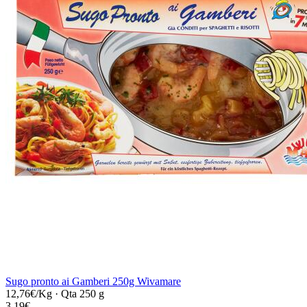
Sugo pronto ai Gamberi 250g Wivamare
12,76€/Kg
·
Qta 250 g
3,19€