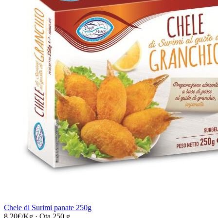
Chele di Surimi panate 250g
8,20€/Kg
·
Qta 250 g