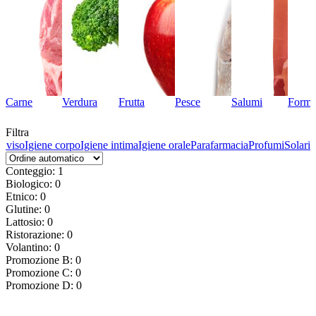
Carne
Verdura
Frutta
Pesce
Salumi
Forma
Filtra
l viso
Igiene corpo
Igiene intima
Igiene orale
Parafarmacia
Profumi
Solari
Conteggio: 1
Biologico: 0
Etnico: 0
Glutine: 0
Lattosio: 0
Ristorazione: 0
Volantino: 0
Promozione B: 0
Promozione C: 0
Promozione D: 0