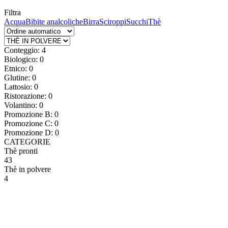
Filtra
Acqua
Bibite analcoliche
Birra
Sciroppi
Succhi
Thè
Conteggio: 4
Biologico: 0
Etnico: 0
Glutine: 0
Lattosio: 0
Ristorazione: 0
Volantino: 0
Promozione B: 0
Promozione C: 0
Promozione D: 0
CATEGORIE
Thè pronti
43
Thè in polvere
4