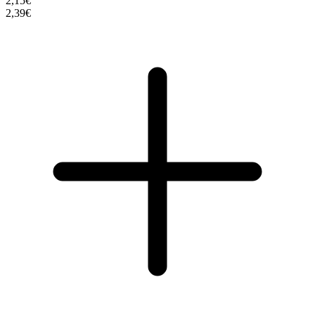
2,15€
2,39€