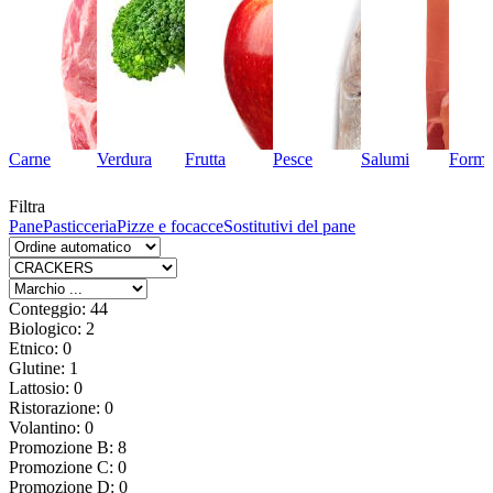
Carne
Verdura
Frutta
Pesce
Salumi
Forma
Filtra
Pane
Pasticceria
Pizze e focacce
Sostitutivi del pane
Conteggio: 44
Biologico: 2
Etnico: 0
Glutine: 1
Lattosio: 0
Ristorazione: 0
Volantino: 0
Promozione B: 8
Promozione C: 0
Promozione D: 0