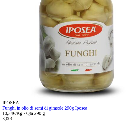
IPOSEA
Funghi in olio di semi di girasole 290g Iposea
10,34€/Kg
·
Qta 290 g
3,00€