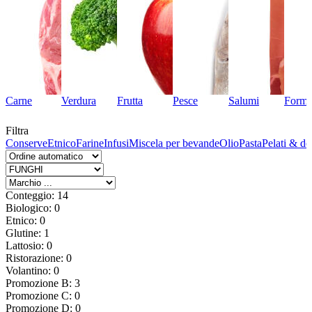
Carne
Verdura
Frutta
Pesce
Salumi
Forma
Filtra
ie
Conserve
Etnico
Farine
Infusi
Miscela per bevande
Olio
Pasta
Pelati & der
Conteggio: 14
Biologico: 0
Etnico: 0
Glutine: 1
Lattosio: 0
Ristorazione: 0
Volantino: 0
Promozione B: 3
Promozione C: 0
Promozione D: 0