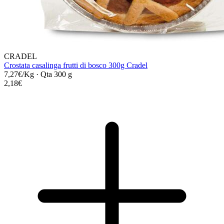
CRADEL
Crostata casalinga frutti di bosco 300g Cradel
7,27€/Kg
·
Qta 300 g
2,18€