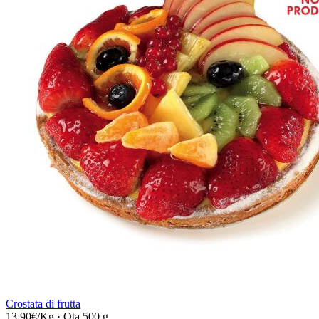
Crostata di frutta
13,90€/Kg
·
Qta 500 g