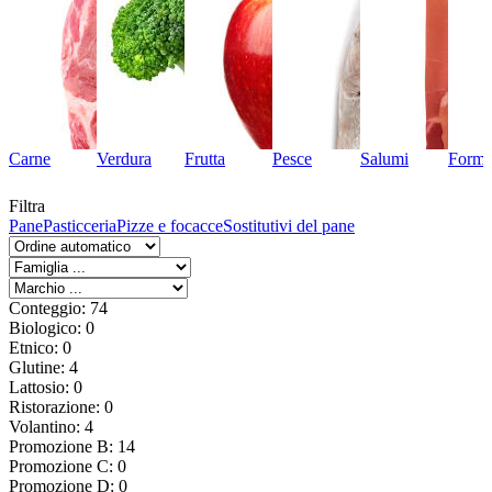
Carne
Verdura
Frutta
Pesce
Salumi
Forma
Filtra
Pane
Pasticceria
Pizze e focacce
Sostitutivi del pane
Conteggio: 74
Biologico: 0
Etnico: 0
Glutine: 4
Lattosio: 0
Ristorazione: 0
Volantino: 4
Promozione B: 14
Promozione C: 0
Promozione D: 0