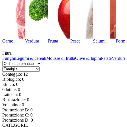
Carne
Verdura
Frutta
Pesce
Salumi
Forma
Filtra
ta
Funghi
Legumi & cereali
Mousse di frutta
Olive & lupini
Patate
Verdura 
Conteggio: 12
Biologico: 0
Etnico: 0
Glutine: 0
Lattosio: 0
Ristorazione: 0
Volantino: 0
Promozione B: 0
Promozione C: 0
Promozione D: 0
CATEGORIE