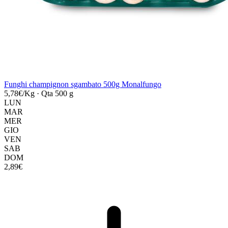
Funghi champignon sgambato 500g Monalfungo
5,78€/Kg
·
Qta 500 g
LUN
MAR
MER
GIO
VEN
SAB
DOM
2,89€