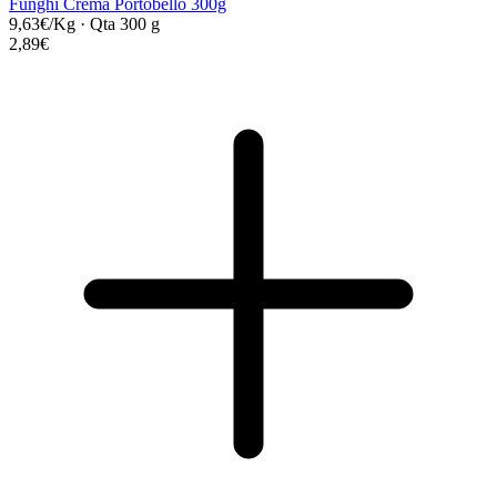
Funghi Crema Portobello 300g
9,63€/Kg
·
Qta 300 g
2,89€