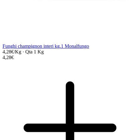
Funghi champignon interi kg.1 Monalfungo
4,28€/Kg
·
Qta 1 Kg
4,28€