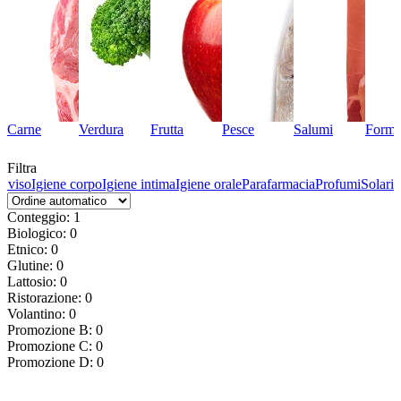
Carne
Verdura
Frutta
Pesce
Salumi
Forma
Filtra
l viso
Igiene corpo
Igiene intima
Igiene orale
Parafarmacia
Profumi
Solari
Conteggio: 1
Biologico: 0
Etnico: 0
Glutine: 0
Lattosio: 0
Ristorazione: 0
Volantino: 0
Promozione B: 0
Promozione C: 0
Promozione D: 0