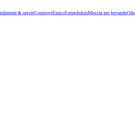
ndimenti & spezie
Conserve
Etnico
Farine
Infusi
Miscela per bevande
Oli