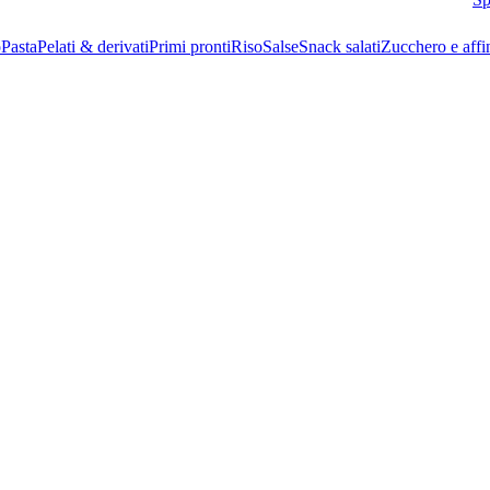
o
Pasta
Pelati & derivati
Primi pronti
Riso
Salse
Snack salati
Zucchero e affi