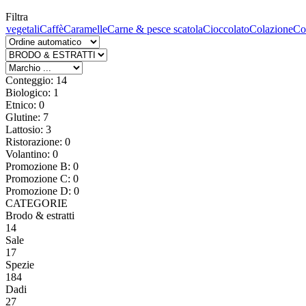
Filtra
 vegetali
Caffè
Caramelle
Carne & pesce scatola
Cioccolato
Colazione
Co
Conteggio: 14
Biologico: 1
Etnico: 0
Glutine: 7
Lattosio: 3
Ristorazione: 0
Volantino: 0
Promozione B: 0
Promozione C: 0
Promozione D: 0
CATEGORIE
Brodo & estratti
14
Sale
17
Spezie
184
Dadi
27