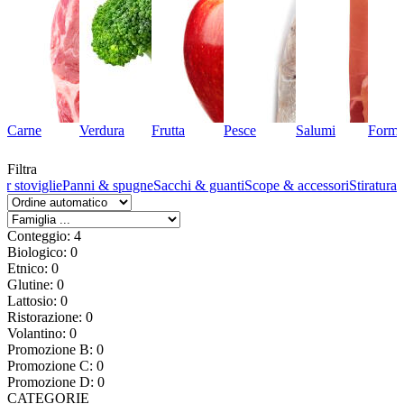
Carne
Verdura
Frutta
Pesce
Salumi
Forma
Filtra
er stoviglie
Panni & spugne
Sacchi & guanti
Scope & accessori
Stiratura
Conteggio: 4
Biologico: 0
Etnico: 0
Glutine: 0
Lattosio: 0
Ristorazione: 0
Volantino: 0
Promozione B: 0
Promozione C: 0
Promozione D: 0
CATEGORIE