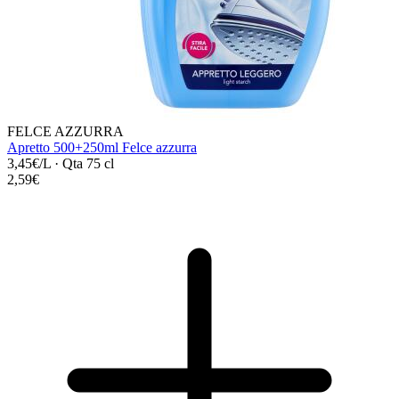
FELCE AZZURRA
Apretto 500+250ml Felce azzurra
3,45€/L
·
Qta 75 cl
2,59€